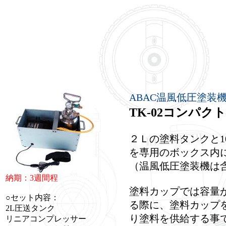
ABAC温風低圧塗装
TK-02コンパ
２Ｌの塗料タンクと1
を専用のボックス内
（温風低圧塗装機は
納期：3週間程
塗料カップでは容量
○セット内容：
る際に、塗料カップ
2L圧送タンク
り塗料を供給する事
リニアコンプレッサー