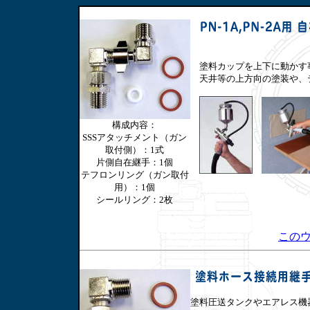
塗料カップを上下に動かす
天井等の上方向の塗装や、テ
構成内容：
SSSアタッチメント（ガン
取付側）：1式
片側自在継手：1個
テフロンリング（ガン取付
用）：1個
シールリング：2枚
この
塗料圧送タンクやエアレス機