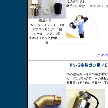
接続継手です。
継手の口金は、1/4"PFネジ
構成内容：
SSSアタッチメント：1個
テフロンリング：1個
シールリング：1個
止め栓（ガン取付用）：1
個
この
PN-5塗装ガン専用の継ぎ手で
カップとガンボディーの角度
天井等の上方向の塗装や、下