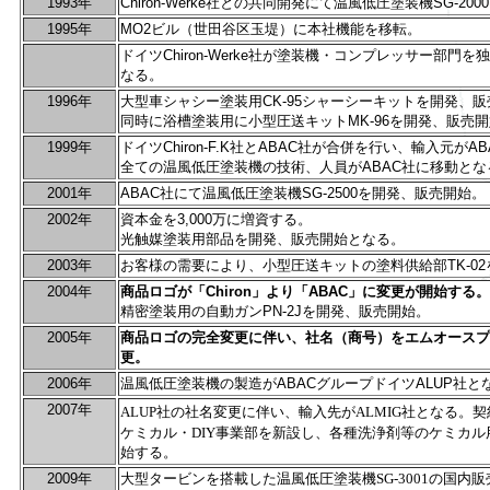
1993年
Chiron-Werke社との共同開発にて温風低圧塗装機SG-2
1995
年
MO2ビル（世田谷区玉堤）に本社機能を移転。
ドイツChiron-Werke社が塗装機・コンプレッサー部門を独立化
なる。
1996年
大型車シャシー塗装用CK-95シャーシーキットを開発、
同時に浴槽塗装用に小型圧送キットMK-96を開発、販売
1999
年
ドイツChiron-F.K社とABAC社が合併を行い、輸入元が
全ての温風低圧塗装機の技術、人員がABAC社に移動とな
2001年
ABAC社にて温風低圧塗装機SG-2500を開発、販売開始。
2002年
資本金を3,000万に増資する。
光触媒塗装用部品を開発、販売開始となる。
2003年
お客様の需要により、小型圧送キットの塗料供給部TK-0
2004
年
商品ロゴが「Chiron」より「ABAC」に変更が開始する。
精密塗装用の自動ガンPN-2Jを開発、販売開始。
2005
年
商品ロゴの完全変更に伴い、社名（商号）をエムオースプ
更。
2006年
温風低圧塗装機の製造がABACグループドイツALUP社
2007年
ALUP社の社名変更に伴い、輸入先がALMIG社となる。
ケミカル・DIY事業部を新設し、各種洗浄剤等のケミカル
始する。
2009年
大型タービンを搭載した温風低圧塗装機SG-3001の国内