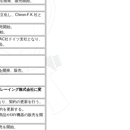
000を開発、販売開始。
し、Chiron-F.K.社と
販売開始。
開始。
ABAC社ドイツ支社となり、
る。
2を開発、販売。
レーイング株式会社に変
となり、契約の更新を行う。
。
契約を更新する
用品やDIY機器の販売を開
販売を開始。