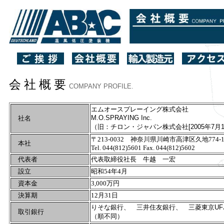
会 社 概 要
COMPANY PROFILE.
エムオースプレーイング株式会社
M.O.SPRAYING Inc.
社名
（旧：チロン・ジャパン株式会社[2005年7月
〒213-0032 神奈川県川崎市高津区久地774-
本社
Tel. 044(812)5601 Fax. 044(812)5602
代表者
代表取締役社長 牛越 一宏
設立
昭和54年4月
資本金
3,000万円
決算期
12月31日
りそな銀行、 三井住友銀行、 三菱東京U
取引銀行
（順不同）