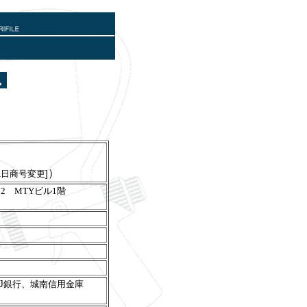
）
1日商号変更]
12 MTYビル1階
FJ銀行、城南信用金庫