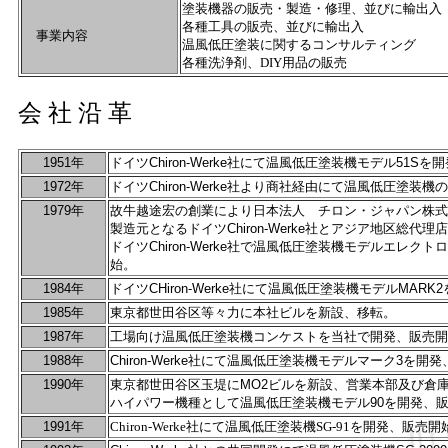
塗装機器の販売・製造・修理、並びに輸出入
各種工具の販売、並びに輸出入
事業内容
温風低圧塗装に関するコンサルティング
各種洗浄剤、DIY用品の販売
会 社 沿 革
19
51年
ドイツChiron-Werke社にて温風低圧塗装機モデル51Sを
1972
年
ドイツChiron-Werke社より商社経由にて温風低圧塗装
1979
年
故牛越途宏の創業により日本法人 チロン・ジャパン株式
製造元となるドイツChiron-Werke社とアジア地区総代
ドイツChiron-Werke社で温風低圧塗装機モデルエレク
始。
1984年
ドイツCHiron-Werke社にて温風低圧塗装機モデルMAR
1985
年
東京都世田谷区等々力に本社ビルを新設、移転。
1987年
工場向け温風低圧塗装機コンケストを当社で開発、販売開
1988年
Chiron-Werke社にて温風低圧塗装機モデルマーク3を開
1990
年
東京都世田谷区玉堤にMO2ビルを新設、営業本部及び倉
ハイパワー機種として温風低圧塗装機モデル90を開発、
1991年
Chiron-Werke社にて温風低圧塗装機SG-91を開発、販売開