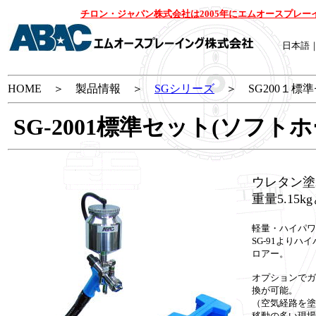
チロン・ジャパン株式会社は2005年にエムオースプレ
日本語
HOME ＞ 製品情報 ＞
SGシリーズ
＞ SG200１標
SG-2001標準セット(ソフト
ウレタン塗
重量5.15
軽量・ハイパワ
SG-91よりハ
ロアー。
オプションでガ
換が可能。
（空気経路を塗
移動の多い現場