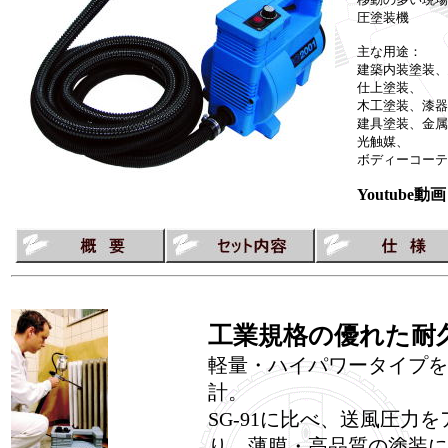
圧塗装機
主な用途：
建築内装塗装、
仕上塗装、
木工塗装、漆器
建具塗装、金属
光触媒、
ボディーコーテ
Youtube動
工業規格の優れた耐
軽量・ハイパワータイプを
計。
SG-91に比べ、送風圧力
り、薄膜・高品質の塗装に