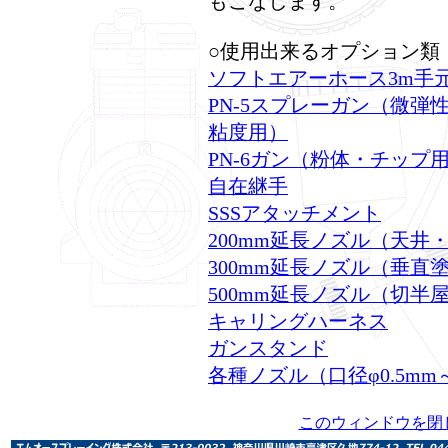
もこなします。
○使用出来るオプション類
ソフトエアーホース3m手
PN-5スプレーガン（微
粘度用）
PN-6ガン（粉体・チップ
自在継手
SSSアタッチメント
200mm延長ノズル（天井
300mm延長ノズル（垂直
500mm延長ノズル（切半
キャリングハーネス
ガンスタンド
各種ノズル（口径φ0.5mm～
このウィンドウを閉