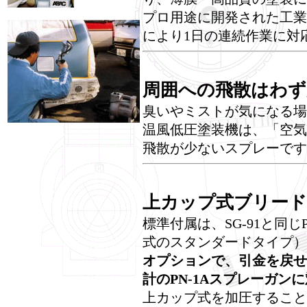
プロ用途に開発された工業
により1日の連続作業に対
周囲への飛散はわず
臭いやミストが気になる場
温風低圧塗装機は、「空気
飛散が少ないスプレーです
上カップ式ブリー
標準付属は、SG-91と同
式のスタンダードタイプ）
オプションで、引金を戻せ
計のPN-1Aスプレーガン
上カップ式を加圧すること