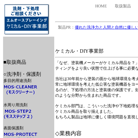
HOME 取扱製
製品PR：
優れた洗浄力と人間と自然に優し
ケミカル・DIY事業部
■取扱商品
「なぜ、塗装機メーカーがケミカル用品を？
ティングをより良い状態で仕上げる事に必要
○洗浄剤・保護剤
当社は30年前から塗装の面から地球環境を考
多目的用途洗剤
常に地球環境を考えた低公害な塗装機器をヨ
るのが、下処理の方法と塗装後の保護です。
のような分野から生まれた商品です。
水周り用洗剤
ケミカル部門は、こういった洗浄や下地処理
ケミカル商品を取り揃えました。
もちろん製品は地球に優しく環境問題を直視
表面保護剤
◇業務内容