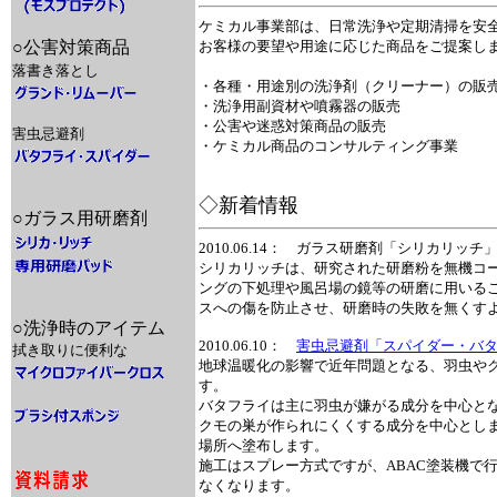
ケミカル事業部は、日常洗浄や定期清掃を安
○公害対策商品
お客様の要望や用途に応じた商品をご提案し
落書き落とし
・各種・用途別の洗浄剤（クリーナー）の販売
・洗浄用副資材や噴霧器の販売
・公害や迷惑対策商品の販売
害虫忌避剤
・ケミカル商品のコンサルティング事業
◇新着情報
○ガラス用研磨剤
2010.06.14： ガラス研磨剤「シリカリッ
シリカリッチは、研究された研磨粉を無機コ
ングの下処理や風呂場の鏡等の研磨に用いる
スへの傷を防止させ、研磨時の失敗を無くす
○洗浄時のアイテム
2010.06.10：
害虫忌避剤「スパイダー・バ
拭き取りに便利な
地球温暖化の影響で近年問題となる、羽虫や
す。
バタフライは主に羽虫が嫌がる成分を中心と
クモの巣が作られにくくする成分を中心とし
場所へ塗布します。
施工はスプレー方式ですが、ABAC塗装機で
なくなります。