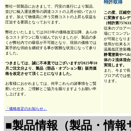
特許取得
弊社一部製品におきまして、円安の進行により製品、
並びに輸入運送費等の調達コストの上昇が続いており
この度、圧縮空
ます。加えて物価高に伴う労務コストの上昇も収益を
に変換するレデ
圧迫する要因となっております。
（特許第75763
従来のブロアー
弊社といたしましては2023年の価格改定以降、あらゆ
場にてコンプレ
るコストダウンに取り組んでおりましたが、製品の多
が可能となりま
くが弊社内での吸収が不可能となり、現状の価格では
使用が出来るス
案手的な供給を継続する事が困難な状況になって参り
温風低圧塗装機
ました。
静電塗装やベル
体の２流体混合
つきましては、誠に不本意ではございますが2025年10
実現します。
月ご注文分より、製品（部品・オプション類）販売価
また、今まで長
格を改定させて頂くことになりました。
ブロア式では使
ります。
お客様におかれましては、何卒これらの諸事情をご賢
察いただき、ご理解とご協力を賜りますようお願い申
し上げます。
「価格改定のお知らせ」
■製品情報（製品・情報