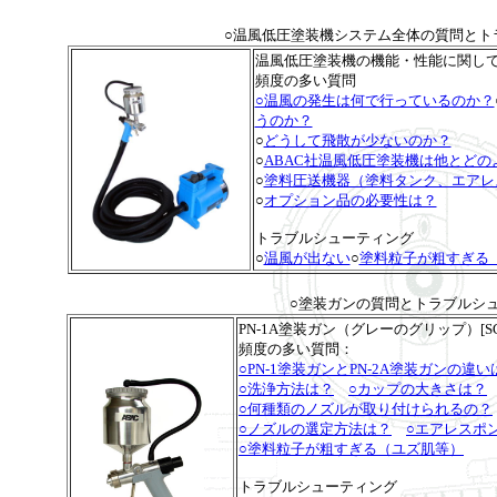
○温風低圧塗装機システム全体の質問とト
温風低圧塗装機の機能・性能に関し
頻度の多い質問
○温風の発生は何で行っているのか？
うのか？
○
どうして飛散が少ないのか？
○
ABAC社温風低圧塗装機は他とどの
○
塗料圧送機器（塗料タンク、エアレ
○
オプション品の必要性は？
トラブルシューティング
○
温風が出ない
○
塗料粒子が粗すぎる
○塗装ガンの質問とトラブルシ
PN-1A塗装ガン（グレーのグリップ）[SG-
頻度の多い質問：
○PN-1塗装ガンとPN-2A塗装ガンの違い
○洗浄方法は？
○カップの大きさは？
○何種類のノズルが取り付けられるの？
○ノズルの選定方法は？
○エアレスポ
○塗料粒子が粗すぎる（ユズ肌等）
トラブルシューティング