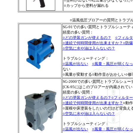
○塗料が出ない○吐出量が少なくなった
○カップから塗料が漏れる
○温風低圧ブロアーの質問とトラブ
SG-91での多い質問とトラブルシューテ
頻度の多い質問：
○どの塗装ガンが使えるの？
○フィル
○連続で何時間使用が出来ますか？
○防
○空気に水や油は入らないの？
トラブルシューティング：
○温風が出ない
○風量・風圧が弱くなっ
ない
○風量が変動する○動作音がおかしい○
SG-2000での多い質問とトラブルシュー
[CK-95にはこのブロアーが内蔵されて
頻度の多い質問：
○どの塗装ガンが使えるの？
○フィルタ
○連続で何時間使用が出来ますか？
○動
○屋根や床塗装をしたいのだけど背負え
○空気に水や油は入らないの？
トラブルシューティング：
○温風が出ない
○風量・風圧が弱くなっ