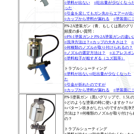
○塗料が出ない
○吐出量が少なくなっ
った
○引金を戻してもガン先からエアーが出
○カップから塗料が漏れる
○塗装面に
PN-2A塗装ガン（青、もしくは黒のグリ
頻度の多い質問：
○PN-1塗装ガンとPN-2A塗装ガンの違い
○洗浄方法は？
○カップの大きさは？
○何種類のノズルが取り付けられるの？
○ノズルの選定方法は？
○エアレスポ
○塗料粒子が粗すぎる（ユズ肌等）
トラブルシューティング
○塗料が出ない
○吐出量が少なくなった
た
○引金が折れたのですが
○カップから塗料が漏れる
○塗装面に
PN-5塗装ガン（黒いグリップで、1.5L
○どのような塗装の時に使いますか？○
○パターン吹きがしたいのですが○洗浄
方法は？○何種類のノズルが取り付けら
の？
トラブルシューティング