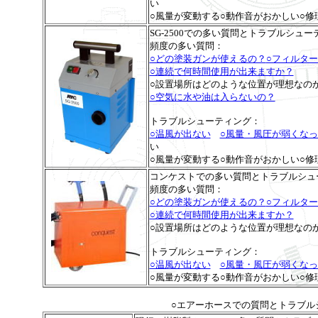
い
○風量が変動する○動作音がおかしい○
SG-2500での多い質問とトラブルシュー
頻度の多い質問：
○どの塗装ガンが使えるの？
○フィルタ
○連続で何時間使用が出来ますか？
○設置場所はどのような位置が理想な
○空気に水や油は入らないの？
トラブルシューティング：
○温風が出ない
○風量・風圧が弱くなっ
い
○風量が変動する○動作音がおかしい○
コンケストでの多い質問とトラブルシュ
頻度の多い質問：
○どの塗装ガンが使えるの？
○フィルタ
○連続で何時間使用が出来ますか？
○設置場所はどのような位置が理想なの
トラブルシューティング：
○温風が出ない
○風量・風圧が弱くなっ
○風量が変動する○動作音がおかしい○
○エアーホースでの質問とトラブル